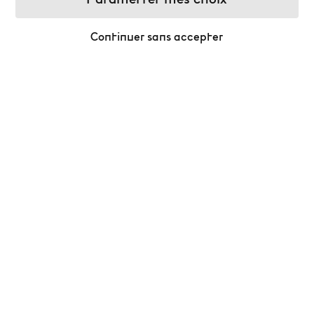
Paramétrer mes choix
Continuer sans accepter
Célébrez la magie de Noël à la Bourse !